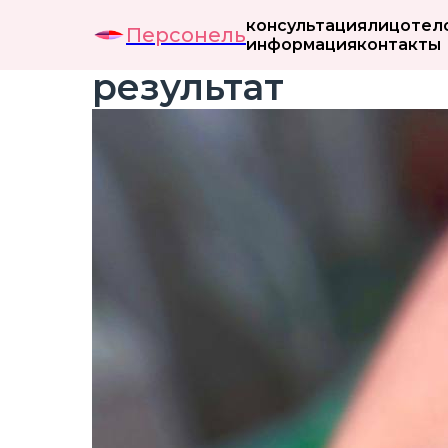
консультация
лицо
тел
Персонель
информация
контакты
результат