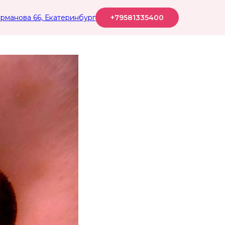
+79581335400
рманова 66, Екатеринбург