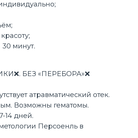
индивидуально;
ём;
красоту;
30 минут.
ИКИ❌. БЕЗ «ПЕРЕБОРА»❌
тствует атравматический отек.
ым. Возможны гематомы.
-14 дней.
сметологии Персоенль в