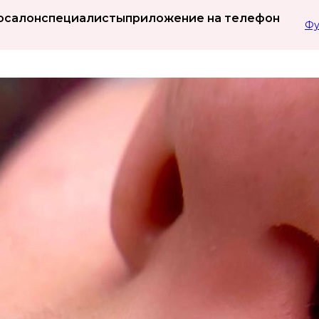
о
салон
специалисты
приложение на телефон
Фу