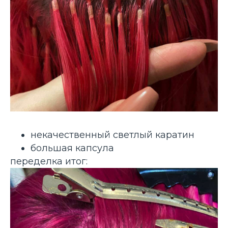
некачественный светлый каратин
большая капсула
переделка итог: