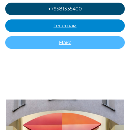
+79581335400
Телеграм
Макс